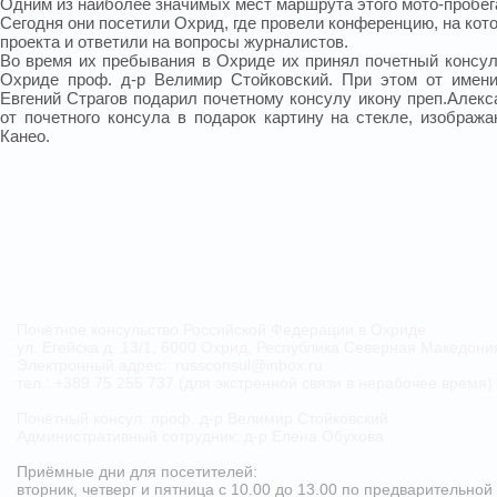
Одним из наиболее значимых мест маршрута этого мото-пробега
Сегодня они посетили Охрид, где провели конференцию, на кот
проекта и ответили на вопросы журналистов.
Во время их пребывания в Охриде их принял почетный консу
Охриде проф. д-р Велимир Стойковский. При этом от имени
Евгений Страгов подарил почетному консулу икону преп.Алекс
от почетного консула в подарок картину на стекле, изобра
Канео.
Почётное консульство Российской Федерации в Охриде
ул. Егейска д. 13/1, 6000 Охрид, Республика Северная Македон
Электронный адрес:
russconsul@inbox.ru
тел.: +389 75 255 737 (для экстренной связи в нерабочее время)
Почётный консул: проф. д-р Велимир Стойковский
Административный сотрудник: д-р Елена Обухова
Приёмные дни для посетителей:
вторник, четверг и пятница с 10.00 до 13.00
по предварительной