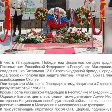
В честь 73 годовщины Победы над фашизмом сегодня традиц
Посольством Российской Федерации в Республике Македонии.
солдат из 1-го Батальона 12-й Скопской ударной бригады, сред
года геройски погибли при защите плотины «Матка». Бой за пл
освобождение Скопье.
Они защитили «Матка» и, благодаря этому, защитили и Скопье 
разрушение этой плотины.
Кроме Посла Российской Федерации в Республике Македонии Е.
Охриде и Битоле, цветы возложили также делегации Армии Рес
ветеранов Национально-освободительной войны, послы, военны
русские компании в Македонии и многочисленные граждане.
К присутствующим обратился посол О.Н. Щербак, подчеркнув