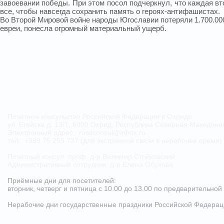
завоевании победы. При этом посол подчеркнул, что каждая вт
все, чтобы навсегда сохранить память о героях-антифашистах.
Во Второй Мировой войне народы Югославии потеряли 1.700.000 
евреи, понесла огромный материальный ущерб.
Почётное консульство Российской Федерации в Охриде
ул. Егейска д. 13/1, 6000 Охрид, Республика Северная Македон
Электронный адрес:
russconsul@inbox.ru
тел.: +389 75 255 737 (для экстренной связи в нерабочее время)
Почётный консул: проф. д-р Велимир Стойковский
Административный сотрудник: д-р Елена Обухова
Приёмные дни для посетителей:
вторник, четверг и пятница с 10.00 до 13.00
по предварительной
Нерабочие дни государственные праздники Российской Федера